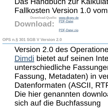
Das Handbuch zur Kalkula
Fallkosten Version 1.0 vom
Download-Quelle:
www.dkgev.de
Download:
PDF-Datei
PDF-Datei.zip
OPS n.§ 301 SGB V Version 2.0
Version 2.0 des Operation
Dimdi
bietet auf seinen Int
unterschiedliche Fassung
Fassung, Metadaten) in v
Datenformaten (ASCII, RT
Die hier genannten downl
sich auf die Buchfassung