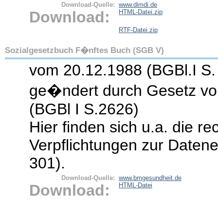
Download-Quelle:
www.dimdi.de
Download:
HTML-Datei.zip
RTF-Datei.zip
Sozialgesetzbuch F�nftes Buch (SGB V)
vom 20.12.1988 (BGBl.I S. 2
ge�ndert durch Gesetz v
(BGBl I S.2626)
Hier finden sich u.a. die re
Verpflichtungen zur Daten
301).
Download-Quelle:
www.bmgesundheit.de
Download:
HTML-Datei